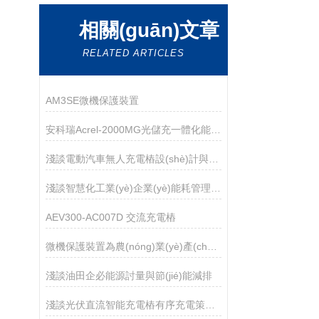
相關(guān)文章
RELATED ARTICLES
AM3SE微機保護裝置
安科瑞Acrel-2000MG光儲充一體化能量管理系統(tǒng)數(shù)據(jù)采集集中調(diào)度
淺談電動汽車無人充電樁設(shè)計與實現(xiàn)
淺談智慧化工業(yè)企業(yè)能耗管理系統(tǒng)平臺的構(gòu)建
AEV300-AC007D 交流充電樁
微機保護裝置為農(nóng)業(yè)產(chǎn)業(yè)園注入“安心動力”
淺談油田企必能源討量與節(jié)能減排
淺談光伏直流智能充電樁有序充電策略與應(yīng)用